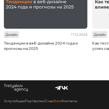
Дизайн
17.12.2024
Дизайн
Тенденции в веб-дизайне 2024 года и
Как тес
прогнозы на 2025
успех са
Услуги
Акции
Портфолио
О нас
Блог
Контакты