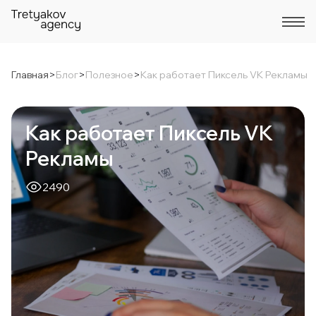
Главная
>
Блог
>
Полезное
>
Как работает Пиксель VK Рекламы
Как работает Пиксель VK
Рекламы
2490