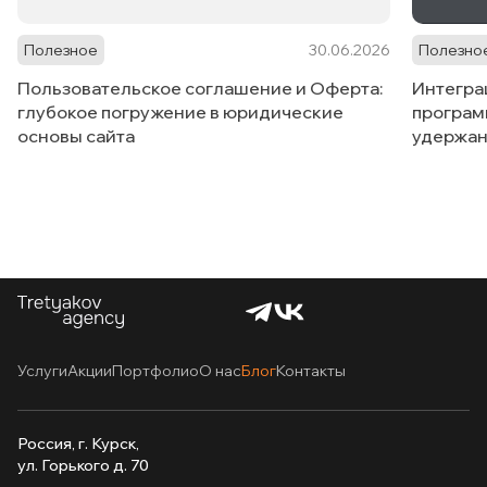
Полезное
30.06.2026
Полезно
Пользовательское соглашение и Оферта:
Интегра
глубокое погружение в юридические
програм
основы сайта
удержан
Услуги
Акции
Портфолио
О нас
Блог
Контакты
Россия, г. Курск,
ул. Горького д. 70