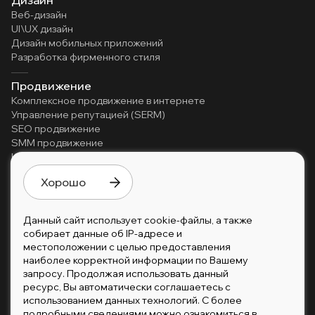
Дизайн
Веб-дизайн
UI\UX дизайн
Дизайн мобильных приложений
Разработка фирменного стиля
Продвижение
Комплексное продвижение в интернете
Управление репутацией (SERM)
SEO продвижение
SMM продвижение
Контекстная реклама
Реклама в Телеграм
Хорошо
Автоматизация
Внедрение Битрикс24
Данный сайт использует cookie-файлы, а также
собирает данные об IP-адресе и
местоположении с целью предоставления
наиболее корректной информации по Вашему
запросу. Продолжая использовать данный
© 2026 tretyakov-agency
ресурс, Вы автоматически соглашаетесь с
Юридическая информация
использованием данных технологий. С более
подробными сведениями можно ознакомиться в