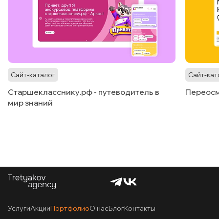
Сайт-каталог
Сайт-кат
Старшекласснику.рф - путеводитель в
Переосм
мир знаний
Услуги
Акции
Портфолио
О нас
Блог
Контакты