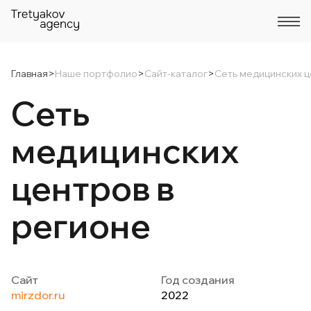
Главная
>
Наше портфолио
>
Сайт-каталог
>
Сеть медицинских ц
Сеть
медицинских
центров в
регионе
Сайт
Год создания
mirzdor.ru
2022