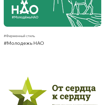
#Фирменный стиль
#Молодежь НАО