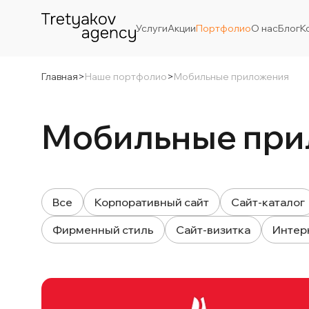
Услуги
Акции
Портфолио
О нас
Блог
К
Главная
>
Наше портфолио
>
Мобильные приложения
Мобильные при
Все
Корпоративный сайт
Сайт-каталог
Фирменный стиль
Сайт-визитка
Интер