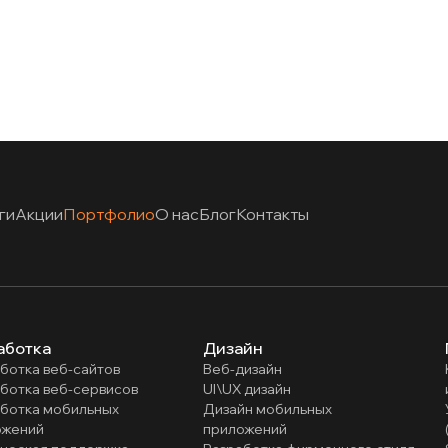
ги
Акции
Портфолио
О нас
Блог
Контакты
аботка
Дизайн
ботка веб-сайтов
Веб-дизайн
ботка веб-сервисов
UI\UX дизайн
аботка мобильных
Дизайн мобильных
ожений
приложений