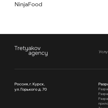
NinjaFood
Услу
Россия, г. Курск,
Разр
ул. Горького д. 70
Разра
Разра
Разр
прил