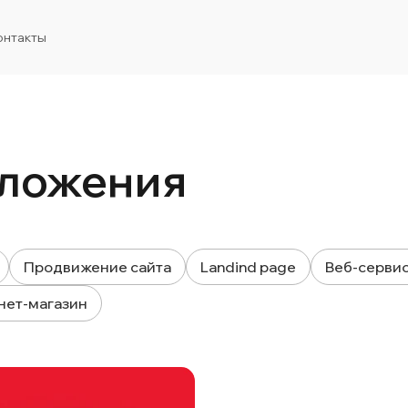
онтакты
ложения
Продвижение сайта
Landind page
Веб-серви
нет-магазин