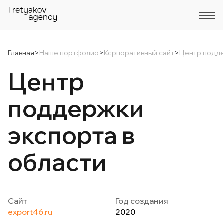
Главная
>
Наше портфолио
>
Корпоративный сайт
>
Центр подде
Центр
поддержки
экспорта в
области
Сайт
Год создания
export46.ru
2020