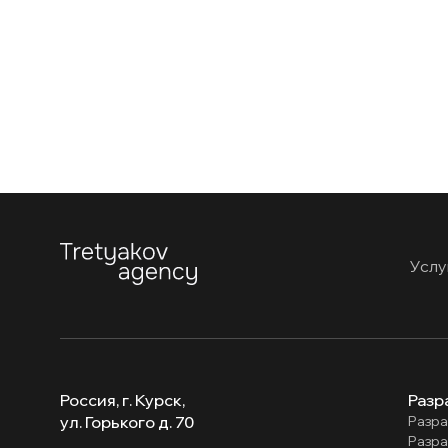
Услу
Россия, г. Курск,
Разр
ул. Горького д. 70
Разра
Разра