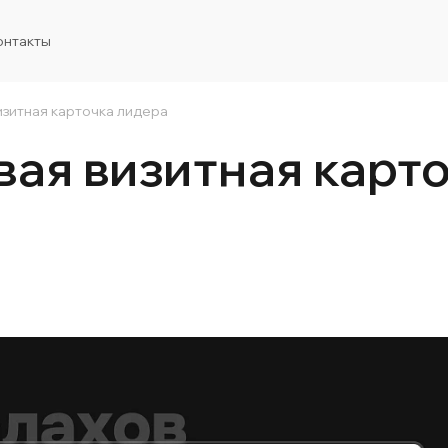
онтакты
зитная карточка лидера
ая визитная карт