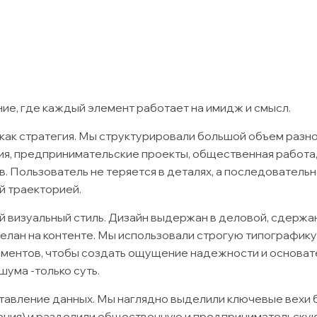
е, где каждый элемент работает на имидж и смысл.
 как стратегия. Мы структурировали большой объем раз
я, предпринимательские проекты, общественная работа,
в. Пользователь не теряется в деталях, а последователь
й траекторией.
й визуальный стиль. Дизайн выдержан в деловой, сдержа
делан на контенте. Мы использовали строгую типографику
ментов, чтобы создать ощущение надежности и основат
шума -только суть.
авление данных. Мы наглядно выделили ключевые вехи
ения) и разделили общественную и предпринимательску