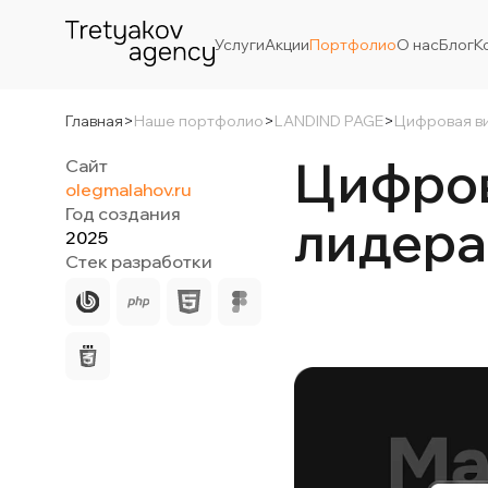
Услуги
Акции
Портфолио
О нас
Блог
К
Главная
>
Наше портфолио
>
LANDIND PAGE
>
Цифровая ви
Цифров
Сайт
olegmalahov.ru
Год создания
лидера
2025
Стек разработки