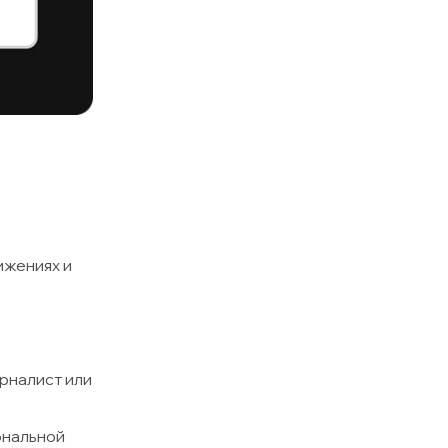
ижениях и
урналист или
ональной