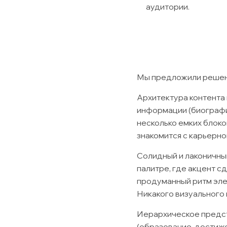
аудитории.
Мы предложили решени
Архитектура контента
информации (биографи
несколько емких блоко
знакомится с карьерно
Солидный и лаконичны
палитре, где акцент с
продуманный ритм эле
Никакого визуального 
Иерархическое предст
(образование, достиж