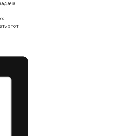
задача:
ю:
ать этот