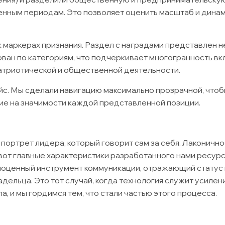
енным периодам. Это позволяет оценить масштаб и дина
к маркерах признания. Раздел с наградами представлен н
ован по категориям, что подчеркивает многогранность вкл
патриотической и общественной деятельности.
с. Мы сделали навигацию максимально прозрачной, что
ие на значимости каждой представленной позиции.
ортрет лидера, который говорит сам за себя. Лаконичнос
вот главные характеристики разработанного нами ресурс
лноценный инструмент коммуникации, отражающий статус 
дельца. Это тот случай, когда технология служит усиле
а, и мы гордимся тем, что стали частью этого процесса.