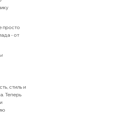
мику
е просто
ада - от
бы
ть, стиль и
а. Теперь
и
нию