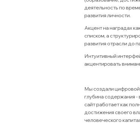
деятельность по врем
развития личности.
Акцент на наградах ка
списком, а структурир
развития отрасли до 
Интуитивный интерфей
акцентировать вниман
Мы создали цифровой п
глубина содержания - 
сайт работает как по
достижения своего вла
человеческого капитал