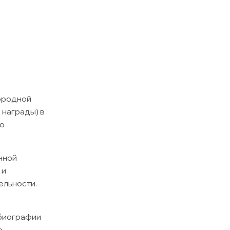
нородной
 награды) в
но
нной
 и
ельности.
 биографии
ю