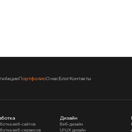
ги
Акции
Портфолио
О нас
Блог
Контакты
аботка
Дизайн
ботка веб-сайтов
Веб-дизайн
ботка веб-сервисов
UI\UX дизайн