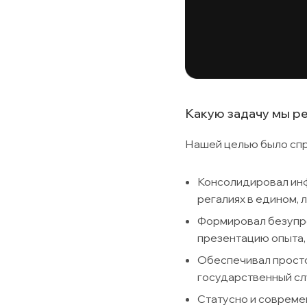
Какую задачу мы р
Нашей целью было спро
Консолидировал инф
регалиях в едином, 
Формировал безупр
презентацию опыта,
Обеспечивал простот
государственный сл
Статусно и совреме